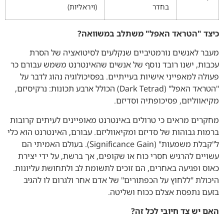
בחדר
(ויראליות)
כיצד "הטראד האפל" משתלב במשוואה?
מעבר לאנשים נורמטיביים שנקלעים לסיטואציה של הסרת
עכבות, ישנו רובד נוסף של אנשים שהאינטרנט משמש עבורם כר
פעולה למאפייני אישיות בעייתיים. בפסיכולוגיה נהוג לדבר על
"הטראד האפל" (Dark Tetrad) הכולל ארבע תכונות: נרקיסיזם,
מקיאווליזם, פסיכופתיה וסדיזם.
מחקרים מראים כי טרולים באינטרנט מאופיינים לעיתים קרובות
ברמות גבוהות של סדיזם ומקיאווליזם. עבורם, האינטרנט הוא כלי
ל"קבלת משמעות" (Significance Gain). בעולם האמיתי הם
עשויים להרגיש חסרי כוח או שקופים, אך ברשת, על ידי יצירת
כאוס ופגיעה באחרים, הם זוכים לתשומת לב ולתחושת עליונות.
היכולת "ללחוץ על הכפתורים" של אדם אחר ולגרום לו להגיב
בזעם נתפסת אצלם ככוח ושליטה.
האם יש צד חיובי לכל זה?