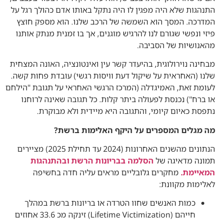
התנהגות שלא היה מפגין לו היה נתקל באותו אדם כהולך רגל על
המדרכה. המסך הוא השמשה של הרכב שלנו. הוא מספק חוצץ
פיזי ונפשי שגורם לנו להרגיש מוגנים, אך בו זמנית מנתק אותנו
מהאנושיות של הסביבה.
מבחינה נוירולוגית, בהיעדר קשר עין ואינטונציה, האונה המצחית
שלנו (האחראית על שיקול דעת וויסות רגשי) עובדת פחות קשה.
לעומת זאת, האמיגדלה (המרכז הרגשי האחראי על תגובת "הילחם
או ברח") נכנסת לפעולה ביתר קלות. כל תגובה שאינה לרוחנו
נתפסת כאיום קיומי, והתגובה היא מיידית ולא מבוקרת.
מה מגלים המספרים על היקף האלימות ברשת?
הנתונים מהשנים האחרונות (2024 עד תחילת 2025) מציירים
תמונה מדאיגה של
הסלמה בבריונות הרשת ובהתנהגות
המאיימת.
מחקרים גלובליים מראים עליה חדה בחשיפה
לאלימות מקוונת:
כמות האנשים שחוו הטרדה או בריונות ברשת במהלך
חייהם (Lifetime Victimization) זינקה מכ 33.6 אחוזים