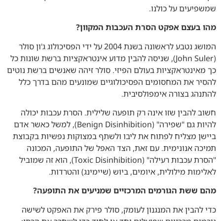
שמשפיעים על כולנו.
מהו בעצם אפקט הסרת העכבות המקוון?
המושג נטבע לראשונה בשנת 2004 על ידי הפסיכולוג ג'ון סולר
(John Suler), שניסה להבין מדוע אינטראקציות ברשת שונות כל
כך מאינטראקציות בעולם הפיזי. סולר זיהה שאנשים ברשת נוטים
להסיר את המחסומים הפסיכולוגיים שמונעים מהם בדרך כלל
להתנהג בצורה אימפולסיבית.
חשוב להבין שזו אינה רק תופעה שלילית. הסרת עכבות יכולה
להיות גם "שפירה" (Benign Disinhibition), למשל כאשר אדם
ביישן מצליח לפתוח את ליבו ולשתף במצוקות נפשיות בקבוצת
תמיכה אנונימית. עם זאת, הצד האפל של התופעה, המכונה
"הסרת עכבות רעילה" (Toxic Disinhibition), הוא זה שמוביל
לאלימות מילולית, איומים, ביוש (שיימינג) והטרדות.
מהם ששת הגורמים המרכזיים שמניעים את התופעה?
כדי להבין את המנגנון לעומק, סולר פירק את האפקט לשישה