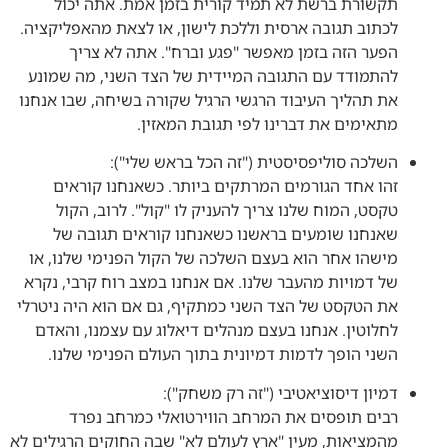
תקשורת ברשת לא תמיד קורית בזמן אמת. אתה יכול
לכתוב תגובה ארסית וללכת לישון, או לצאת מהאפליקציה.
הפער הזה בזמן מאפשר "פגע וברח". אתה לא צריך
להתמודד עם התגובה המיידית של הצד השני, מה שמונע
את תהליך העיבוד הרגשי הרגיל שקורה בשיחה, שבו אנחנו
מתאימים את דברינו לפי תגובת המאזין.
השלכה סוליפסיסטית ("זה הכל בראש שלי"):
זהו אחד הגורמים המרתקים ביותר. כשאנחנו קוראים
טקסט, המוח שלנו צריך להעניק לו "קול". לרוב, הקול
שאנחנו שומעים בראשנו כשאנחנו קוראים תגובה של
מישהו אחר הוא בעצם השלכה של הקול הפנימי שלנו, או
של דמויות מהעבר שלנו. אם אנחנו במצב רוח קרבי, נקרא
את הטקסט של הצד השני כמתקיף, גם אם הוא היה ניטרלי
לחלוטין. אנחנו בעצם מנהלים דיאלוג עם עצמנו, והאדם
השני הופך לדמות דמיונית בתוך העולם הפנימי שלנו.
דמיון דיסוציאטיבי ("זה רק משחק"):
רבים תופסים את המרחב הווירטואלי כמרחב נפרד
מהמציאות, מעין "ארץ לעולם לא" שבה החוקים הרגילים לא