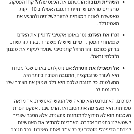
השהיית תגובה:
הרגשתם את הכעס עולה? קחו הפסקה.
מחקרים מראים שדחיית התגובה אפילו ב 10 דקות
מאפשרת לאונה המצחית לחזור לשליטה ולהרגיע את
האמיגדלה.
זכרו את האדם:
נסו באופן אקטיבי לדמיין את האדם
שמאחורי המסך. דמיינו שיש לו משפחה, בעיות ורגשות,
בדיוק כמוכם. זהו תרגיל קוגניטיבי שנועד לעקוף את מנגנון
ה"בלתי נראה".
אל תאכילו את הטרול:
אם נתקלתם באדם שכל מטרתו
היא לעורר פרובוקציה, התגובה הטובה ביותר היא
התעלמות. כל תגובה שלכם היא דלק שמזין את הצורך שלו
בתשומת לב.
לסיכום, האינטרנט הוא מראה של הנפש האנושית, אך מראה
מעוותת. היא מעצימה את הטוב ואת הרע שבנו. אפקט הסרת
העכבות הוא לא תירוץ להתנהגות פוגענית, אלא הסבר שצריך
לשמש לנו כתמרור אזהרה. האחריות להחזיר את האנושיות
למרחב הדיגיטלי מוטלת על כל אחד ואחת מאיתנו, בכל תגובה