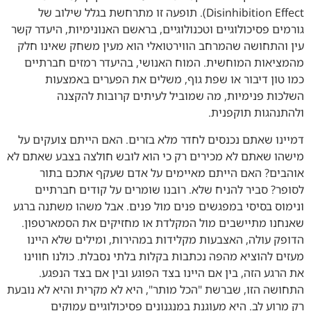
Disinhibition Effect). תופעה זו מתרחשת בגלל שילוב של
גורמים פסיכולוגיים וטכנולוגיים, בראשם האנונימיות, היעדר קשר
עין והתחושה שהמרחב הווירטואלי הוא מעין משחק שאינו חלק
מהמציאות המוחשית. המוח האנושי, בהיעדר רמזים חברתיים
כמו טון דיבור או שפת גוף, משלים את הפערים באמצעות
השלכות פנימיות, מה שמוביל לעיתים קרובות להקצנה
ולהתנהגות תוקפנית.
דמיינו שאתם נכנסים לחדר מלא בזרים. האם הייתם צועקים על
מישהו שאתם לא מכירים רק כי הוא לובש חולצה בצבע שאתם לא
אוהבים? האם הייתם מאיימים על אדם שעקף אתכם בתור
לסופר? סביר להניח שלא. רובנו שומרים על קודים חברתיים
ונימוס בסיסי במפגשים פנים מול פנים. אבל משהו משתנה ברגע
שאנחנו מתיישבים מול המקלדת או מחזיקים את הסמארטפון.
הדופק עולה, האצבעות מקלידות במהירות, ומילים שלא היינו
מעזים להוציא מהפה נכתבות בקלות בלתי נסבלת. כולנו חווינו
את הרגע הזה, בין אם היינו בצד הפוגע ובין אם בצד הנפגע.
התחושה הזו, שברשת "הכל מותר", היא לא מקרית והיא לא נובעת
רק מרוע לב. היא מעוגנת במנגנונים פסיכולוגיים עמוקים