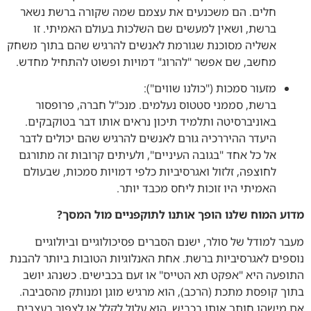
חלים. הם משכנעים את עצמם שמה שקורה ברשת נשאר
ברשת, ושאין למעשים שם השלכות בעולם האמיתי. זו
אשליה מסוכנת שגורמת לאנשים להרגיש שהם בתוך משחק
מחשב, שם אפשר "להרוג" דמויות ופשוט להתחיל מחדש.
מזעור סמכות ("כולנו שווים"):
ברשת, סממני סטטוס נעלמים. מנכ"ל חברה, פרופסור
באוניברסיטה ותלמיד תיכון נראים אותו דבר בטוקבקים.
היעדר ההיררכיה גורם לאנשים להרגיש שהם יכולים לדבר
אל כל אחד "בגובה העיניים", ולעיתים קרובות זה מתורגם
לחוצפה, זלזול ואגרסיביות כלפי דמויות סמכות, שבעולם
האמיתי היו זוכות ליחס מכבד יותר.
מדוע המוח שלנו הופך אותנו לתוקפניים מול המסך?
מעבר למודל של סולר, ישנם הסברים פסיכולוגיים וביולוגיים
נוספים לאגרסיביות ברשת. אחת האנלוגיות הטובות ביותר להבנת
התופעה היא "אפקט תא הטייס" או זעם בכבישים. כשנהג יושב
בתוך קופסת מתכת (הרכב), הוא מרגיש מוגן ומנותק מהסביבה.
אם מישהו חותך אותו בכביש, הוא עלול לקלל או לצפור בעצבים,