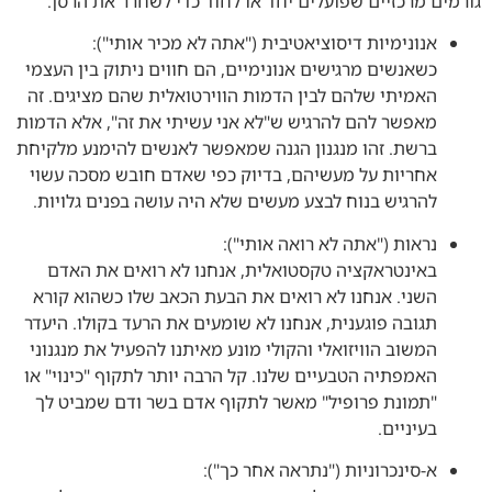
גורמים מרכזיים שפועלים יחד או לחוד כדי לשחרר את הרסן:
אנונימיות דיסוציאטיבית ("אתה לא מכיר אותי"):
כשאנשים מרגישים אנונימיים, הם חווים ניתוק בין העצמי
האמיתי שלהם לבין הדמות הווירטואלית שהם מציגים. זה
מאפשר להם להרגיש ש"לא אני עשיתי את זה", אלא הדמות
ברשת. זהו מנגנון הגנה שמאפשר לאנשים להימנע מלקיחת
אחריות על מעשיהם, בדיוק כפי שאדם חובש מסכה עשוי
להרגיש בנוח לבצע מעשים שלא היה עושה בפנים גלויות.
נראות ("אתה לא רואה אותי"):
באינטראקציה טקסטואלית, אנחנו לא רואים את האדם
השני. אנחנו לא רואים את הבעת הכאב שלו כשהוא קורא
תגובה פוגענית, אנחנו לא שומעים את הרעד בקולו. היעדר
המשוב הוויזואלי והקולי מונע מאיתנו להפעיל את מנגנוני
האמפתיה הטבעיים שלנו. קל הרבה יותר לתקוף "כינוי" או
"תמונת פרופיל" מאשר לתקוף אדם בשר ודם שמביט לך
בעיניים.
א-סינכרוניות ("נתראה אחר כך"):