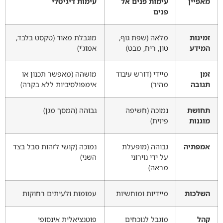
מאפיין
עימות פנים אל
עימות דיגיטלי
פנים
זמינות
מלאה (שפת גוף,
מוגבלת מאוד (טקסט בלבד,
המידע
טון, ריח, מבט)
אמוג'י)
זמן
מיידי (דורש עיבוד
מושהה (מאפשר תכנון או
תגובה
מהיר)
אימפולסיביות ללא בקרה)
תחושת
נמוכה (חשיפה
גבוהה (המסך מגן)
מוגנות
פיזית)
אמפתיה
גבוהה (מופעלת
נמוכה (קושי לזהות סבל בצד
על ידי נוירוני
השני)
מראה)
השלכות
מיידיות ומוחשיות
עמומות ולעיתים רחוקות
קהל
מוגבל לנוכחים
פוטנציאלית אינסופי